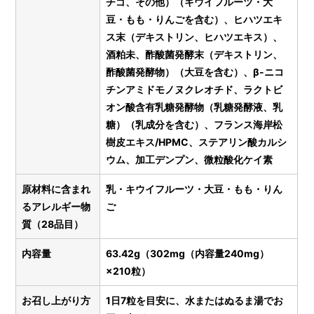
チゴ、その他）（キウイフルーツ・大
豆・もも・りんごを含む）、ヒハツエキ
ス末（デキストリン、ヒハツエキス）、
酒粕未、酢酸菌発酵末（デキストリン、
酢酸菌発酵物）（大豆を含む）、β-ニコ
チンアミドモノヌクレオチド、ラクトビ
オン酸含有乳糖発酵物（乳糖発酵液、乳
糖）（乳成分を含む）、フランス海岸松
樹皮エキス/HPMC、ステアリン酸カルシ
ウム、加工デンプン、微粒酸化ケイ素
原材料に含まれ
乳・キウイフルーツ・大豆・もも・りん
るアレルギー物
ご
質（28品目）
内容量
63.42g（302mg（内容量240mg）
×210粒）
お召し上がり方
1日7粒を目安に、水またはぬるま湯でお