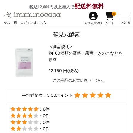
配送料無料
税込12,000円以上購入で
0
ゲスト様
ログインはこちら
MENU
新規会員登録
カート
鶴見式酵素
＜商品説明＞
約100種類の野菜・果実・きのこなどを
原料
12,150 円(税込)
この商品のお買い物ページへ
平均満足度：5.00ポイント
：6件
：0件
：0件
：0件