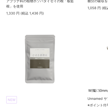
アブラナ科の植物ホソバタイセイの根「板藍
糖分の吸収を
根」を使用
1,058
円
(税
1,330
円
(税込
1,436
円
)
Unnamed
NEW
※ポイント付