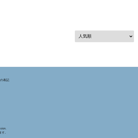
法の表記
sion.
ます。