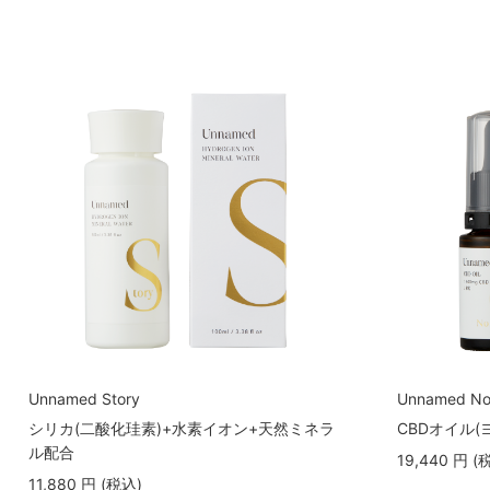
Unnamed Story
Unnamed No
シリカ(二酸化珪素)+水素イオン+天然ミネラ
CBDオイル
ル配合
19,440
円
(
11,880
円
(税込
)