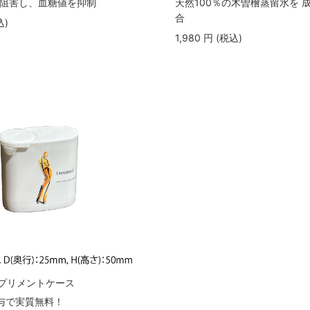
阻害し、血糖値を抑制
天然100％の木曽檜蒸留水を 
合
込
)
1,980
円
(税込
)
 サプリメントケース
与で実質無料！