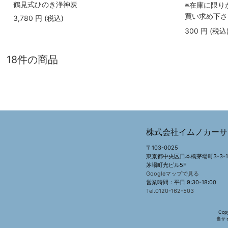
鶴見式ひのき浄神炭
※在庫に限り
買い求め下さ
3,780
円
(税込
)
300
円
(税込
18件の商品
株式会社イムノカーサ
〒103-0025
東京都中央区日本橋茅場町3-3-1
茅場町光ビル5F
Googleマップで見る
営業時間：平日 9:30-18:00
Tel.0120-162-503
Copy
当サ