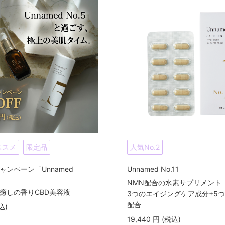
ススメ
限定品
人気No.2
ャンペーン「Unnamed
Unnamed No.11
NMN配合の水素サプリメント
癒しの香りCBD美容液
3つのエイジングケア成分+5
配合
込
)
19,440
円
(税込
)