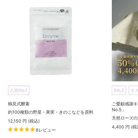
人気No.1
SALE
オ
鶴見式酵素
ご愛顧感謝キ
No.5」
約100種類の野菜・果実・きのこなどを原料
天然ローズの
12,150
円
(税込
)
4,400
円
(税
6レビュー