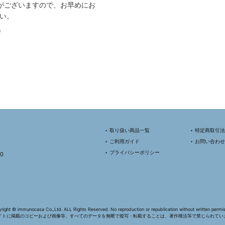
がございますので、お早めにお
い。
)
‣ 取り扱い商品一覧
‣ 特定商取引
‣ ご利用ガイド
‣ お問い合わせ
‣ プライバシーポリシー
0
right © immunocasa Co.,Ltd. ALL Rights Reserved. No reproduction or republication without written permis
イトに掲載のコピーおよび画像等、すべてのデータを無断で複写・転載することは、著作権法等で禁じられてい