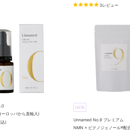
3レビュー
.0
NEW
(ヨーロッパから直輸入)
Unnamed No.9 プレミアム
税込
)
NMN × ピクノジェノール®配