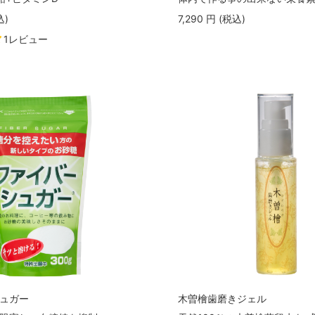
込
)
7,290
円
(税込
)
1レビュー
ュガー
木曽檜歯磨きジェル