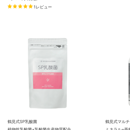
1レビュー
鶴見式SP乳酸菌
鶴見式マルチ
植物性乳酸菌+乳酸菌生産物質配合
ミネラル+亜