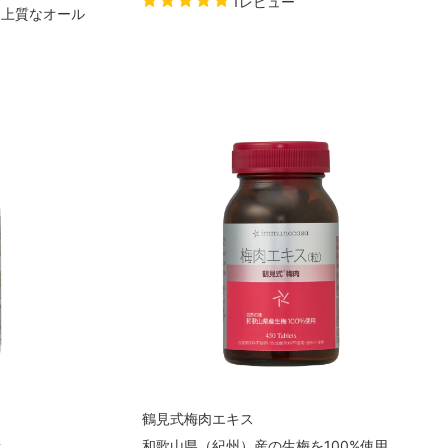
1レビュー
、上質なオール
鶴見式梅肉エキス
素
和歌山県（紀州）産の生梅を100%使用